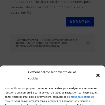
J'accepte l'utilisation de mes données pour
recevoir des informations commerciales sur
votre entité
ENVOYER
Conformément au RGPD, nous vous informons ici
qui est RESPONSABLE du traitement des
données que vous nous fournissez.
Gestionar el consentimiento de las
cookies
NOUS SOMMES EN
Nous utilisons nos propres cookies et ceux de tiers pour analyser nos services en

fonction d'un profil créé à partir de vos habitudes de navigation (par exemple, les
Rue
Garzas, 12
pages visitées). Pour plus d'informations, consultez la
politique en matière de
Zone industrielle EL CASCAJAL
cookies
. Vous pouvez accepter tous les cookies en appuyant sur le bouton «