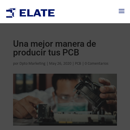
Una mejor manera de
producir tus PCB
por
Dpto Marketing
|
May 26, 2020
|
PCB
|
0 Comentarios