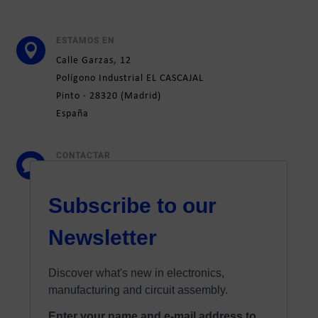
ESTAMOS EN

Calle
Garzas, 12
Polígono Industrial EL CASCAJAL
Pinto ·
28320
(
Madrid)
España
CONTACTAR

+34 91 692 31 51
marketing@elatesa.com