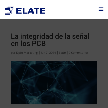
La integridad de la señal
en los PCB
por
Dpto Marketing
|
Jun 7, 2024
|
Elate
|
0 Comentarios