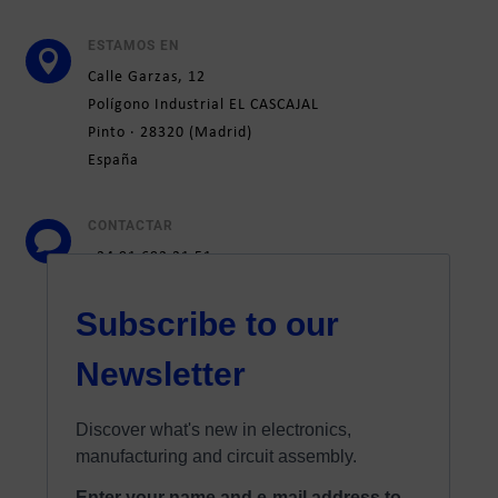
ESTAMOS EN

Calle
Garzas, 12
Polígono Industrial EL CASCAJAL
Pinto ·
28320
(
Madrid)
España
CONTACTAR

+34 91 692 31 51
marketing@elatesa.com