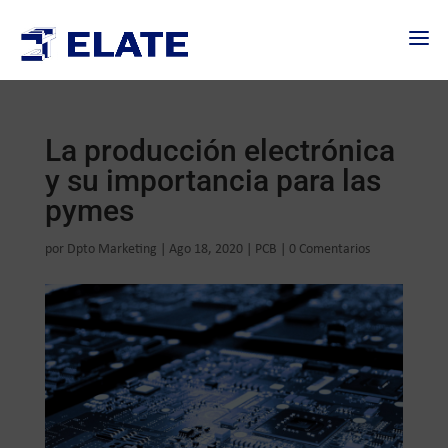
La producción electrónica
y su importancia para las
pymes
por
Dpto Marketing
|
Ago 18, 2020
|
PCB
|
0 Comentarios