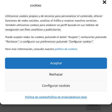
cookies
Guarda mi nombre, correo electrónico y web en
este navegador para la próxima vez que comente.
Utilizamos cookies propias y de terceros para personalizar el contenido, ofrecer
funciones de redes sociales, analizar el tráfico y mejorar nuestros servicios.
También utilizamos cookies para elaborar un perfil basado en sus hábitos de
navegación con fines analíticos y publicitarios.
Puede aceptar todas las cookies pulsando el botón “Aceptar”, rechazarlas pulsando
“Rechazar”, o configurar sus preferencias pulsando “Configurar cookies”.
Para más información, consulte nuestra
política de cookies
.
Aceptar
Rechazar
Configurar cookies
Buscar
Política de cookies
Política de privacidad
Aviso legal