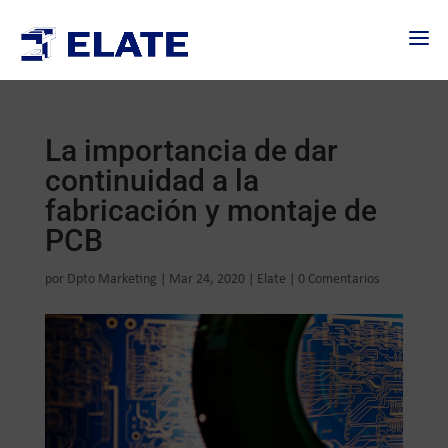
La importancia de dar
continuidad a la
fabricación y montaje de
PCB
por
Dpto Marketing
|
Mar 24, 2020
|
Elate
|
0 Comentarios