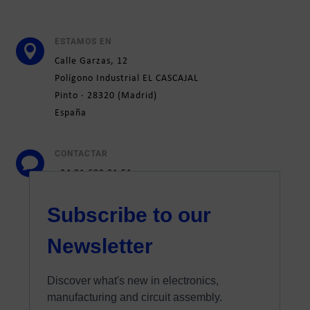
ESTAMOS EN

Calle
Garzas, 12
Polígono Industrial EL CASCAJAL
Pinto ·
28320
(
Madrid)
España
CONTACTAR

+34 91 692 31 51
marketing@elatesa.com