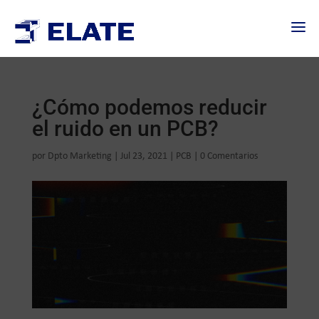
¿Cómo podemos reducir
el ruido en un PCB?
por
Dpto Marketing
|
Jul 23, 2021
|
PCB
|
0 Comentarios